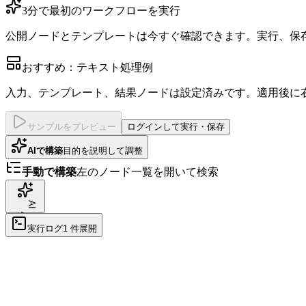
3分で最初のワークフローを実行
公開ノードとテンプレートは今すぐ確認できます。実行、保
おすすめ：テキスト処理例
入力、テンプレート、結果ノードは設定済みです。適用後に
サンプルをプレビュー
ログインして実行・保存
AIで構築
目的を説明して調整
手動で構築
左のノード一覧を開いて検索
A
I 編成
実行ログ
1 件
展開